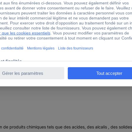
u-fit lite 6016807 100 pc(s) Gants à usage unique Taille (g
éger. Il est néanmoins bien protégé contre le battage et l'huile. Il e
on de produits chimiques tels que des acides, des alcalis , des solide