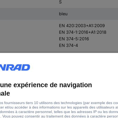
S
bleu
EN 420:2003+A1:2009
EN 374-1:2016+A1:2018
EN 374-5:2016
EN 374-4
non poudré
100 pc(s)
Caoutchouc nitrile