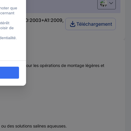
Français
ants): S EN 420:2003+A1:2009,
Téléchargement
st donc parfait pour les opérations de montage légères et
s ou des solutions salines aqueuses.