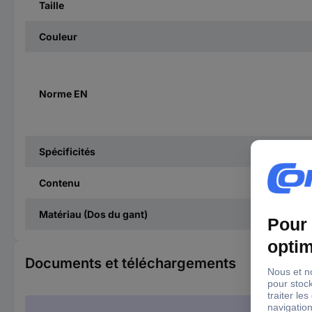
Taille
Couleur
Norme EN
Spécificités
Contenu
Matériau (Dos du gant)
Documents et téléchargements