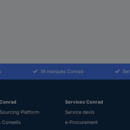
s
18 marques Conrad
Ser
 Conrad
Services Conrad
Sourcing Platform
Service devis
 Conseils
e-Procurement