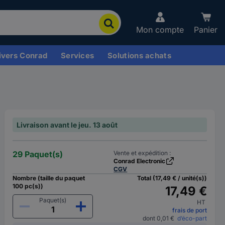
Mon compte
Panier
ivers Conrad
Services
Solutions achats
Livraison avant le jeu. 13 août
29 Paquet(s)
Vente et expédition :
Conrad Electronic
CGV
Nombre (taille du paquet
Total (17,49 € / unité(s))
100 pc(s))
17,49 €
Paquet(s)
HT
frais de port
dont 0,01 €
d’éco-part