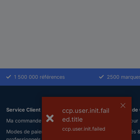
1 500 000 références
2500 marque
Service Client
A propos de
ccp.user.init.fail
ed.title
Ma commande
Conrad Your 
ccp.user.init.failed
Modes de paiement pour les
Nouveautés &
professionnels