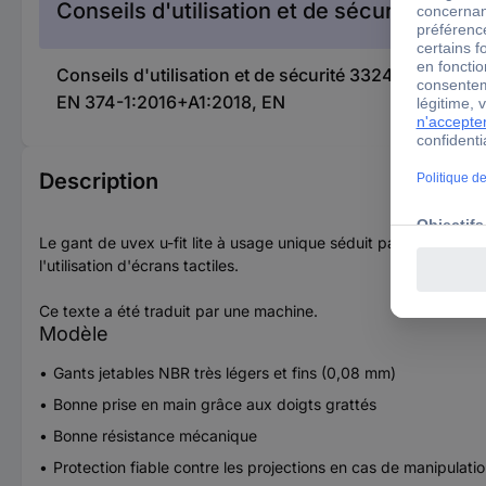
Conseils d'utilisation et de sécurité
Conseils d'utilisation et de sécurité 3324583 uvex 
EN 374-1:2016+A1:2018, EN
Description
Le gant de uvex u-fit lite à usage unique séduit par son poids l
l'utilisation d'écrans tactiles.
Ce texte a été traduit par une machine.
Modèle
Gants jetables NBR très légers et fins (0,08 mm)
Bonne prise en main grâce aux doigts grattés
Bonne résistance mécanique
Protection fiable contre les projections en cas de manipulati