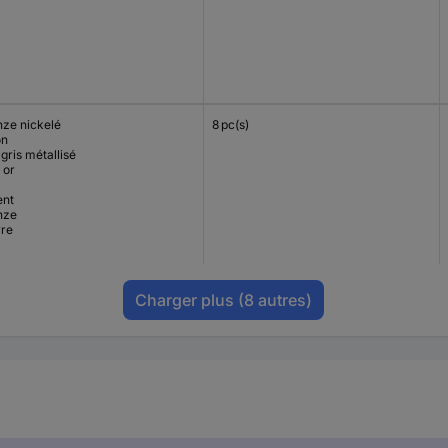
nze nickelé
8 pc(s)
on
gris métallisé
l or
ent
nze
vre
Charger plus
(8 autres)