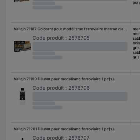
ocr
Vallejo 71187 Colorant pour modélisme ferroviaire marron clair, mordoré, sable, bois, gris béton, sable gris, gris foncé satiné 8 pc(s)
mar
mor
Code produit :
2576705
sab
bois
gris
sabl
gris
Vallejo 71199 Diluant pour modélisme ferroviaire 1 pc(s)
Code produit :
2576706
Vallejo 71261 Diluant pour modélisme ferroviaire 1 pc(s)
Code produit :
2576707