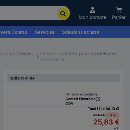
Mon compte
Panier
ivers Conrad
Services
Solutions achats
es, peintures,
Finitions couleur pour modélisme
ferroviaire
Indisponible
Vente et expédition :
Conrad Electronic
CGV
Total (1 l = 86,10 €)
27,49 €
-6 %
25,83 €
HT