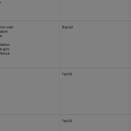
e
ron clair
8 pc(s)
doré
le
 béton
e gris
 foncé
1 pc(s)
1 pc(s)