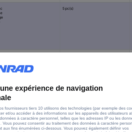
nc
5 pc(s)
ne
ge
u
 foncé
8 pc(s)
ge
nc
ron
 agate
re
colat
8 pc(s)
r-marron
ron-orange
ron
ge-orange