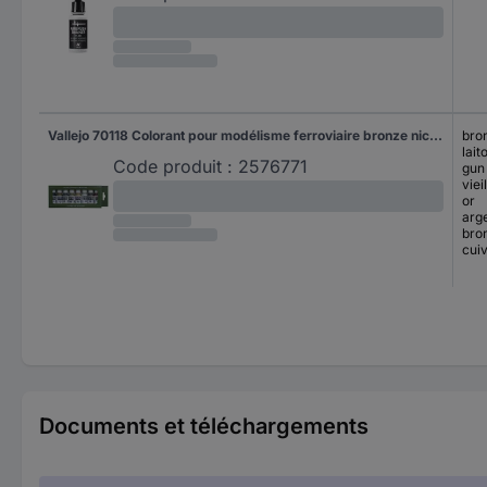
Vallejo 70118 Colorant pour modélisme ferroviaire bronze nickelé, laiton, gun gris métallisé, vieil or, or, argent, bronze, cuivre 8 pc(s)
bro
lait
Code produit :
2576771
gun 
viei
or
arg
bro
cui
Documents et téléchargements