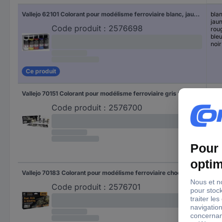
Vallejo 62101 Colorant pour modélisme ferroviaire blanc, jaune, rouge, bleu, noir mat 5 pc(s)
bla
jau
Code produit :
2576698
rou
ble
noir
Ce produit
Vallejo 70151 Colorant pour modélisme ferroviaire gris foncé, beige, blanc, noir, marron, gris agate, ivoire, gris 8 pc(s)
gris
bei
Code produit :
2576700
bla
noir
mar
gris
ivoi
gris
Vallejo 70183 Colorant pour modélisme ferroviaire chocolat, noir-marron, marron-orange, marron, noir, rouge-orange, bois, rouille 8 pc(s)
cho
noi
Code produit :
2576701
mar
mar
noir
rou
bois