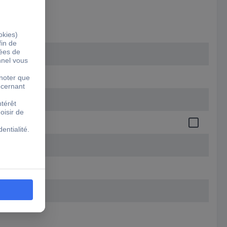
 1
ontact