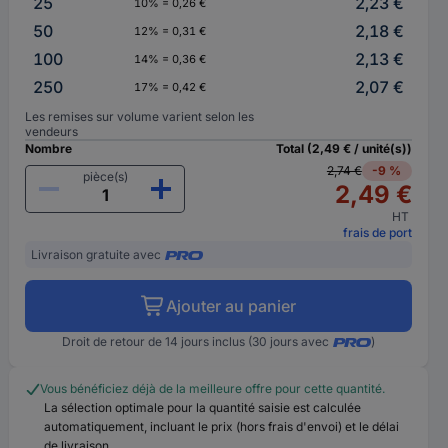
25
2,23 €
10% = 0,26 €
50
2,18 €
12% = 0,31 €
100
2,13 €
14% = 0,36 €
250
2,07 €
17% = 0,42 €
Les remises sur volume varient selon les
vendeurs
Nombre
Total (2,49 € / unité(s))
2,74 €
-9 %
pièce(s)
2,49 €
HT
frais de port
Livraison gratuite avec
Ajouter au panier
Droit de retour de 14 jours inclus (30 jours avec
)
Vous bénéficiez déjà de la meilleure offre pour cette quantité.
La sélection optimale pour la quantité saisie est calculée
automatiquement, incluant le prix (hors frais d'envoi) et le délai
de livraison.