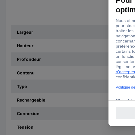
Largeur
Hauteur
Profondeur
Contenu
Type
Rechargeable
Connexion
Tension