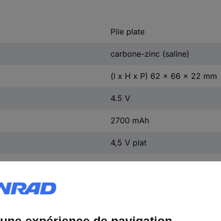
Pile plate
carbone-zinc (saline)
(l x H x P) 62 x 66 x 22 mm
4.5 V
2700 mAh
4,5 V plat
3R12
3LR12
1203
V4912
MN1203