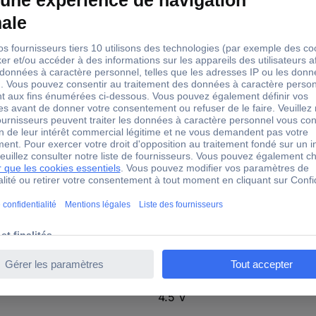
312G
LR12
4,5 V-os
62 mm
66 mm
22 mm
1 pc(s)
SUPER HEAVY DUTY 4.5V Bli
non
raccordement par pôles de c
4.5 V