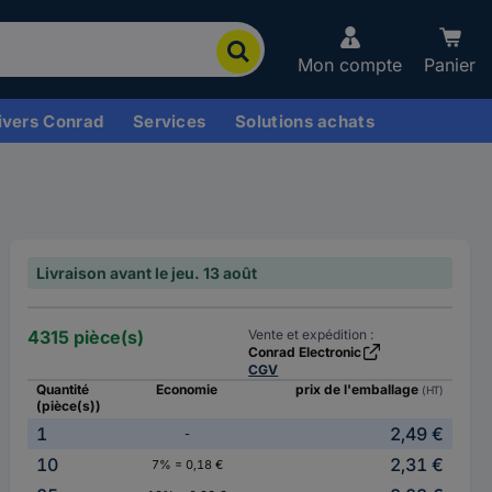
Mon compte
Panier
ivers Conrad
Services
Solutions achats
Livraison avant le jeu. 13 août
4315 pièce(s)
Vente et expédition :
Conrad Electronic
CGV
Quantité
Economie
prix de l'emballage
(HT)
(pièce(s))
1
2,49 €
-
10
2,31 €
7% = 0,18 €