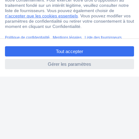
4 modes de livraison
Service Client
Ma commande
ccp.user.init.failed.titl
Modes de paiement pour les professionnels
e
Modes de paiement pour les particuliers
ccp.user.init.failed
Droits de rétraction & retours
FAQ
Modes de livraison
A propos de Conrad
Conrad Your Sourcing Platform
Nouveautés & Conseils
Eco-responsabilité
ISO-certification