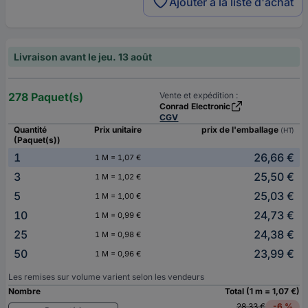
Ajouter à la liste d'achat
Livraison avant le jeu. 13 août
278 Paquet(s)
Vente et expédition :
Conrad Electronic
CGV
Quantité
Prix unitaire
prix de l'emballage
(HT)
(Paquet(s))
1
26,66 €
1 M = 1,07 €
3
25,50 €
1 M = 1,02 €
5
25,03 €
1 M = 1,00 €
10
24,73 €
1 M = 0,99 €
25
24,38 €
1 M = 0,98 €
50
23,99 €
1 M = 0,96 €
Les remises sur volume varient selon les vendeurs
Nombre
Total (1 m = 1,07 €)
28,33 €
-6 %