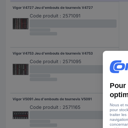
Vigor V4727 Jeu d'embouts de tournevis V4727
Code produit :
2571091
Vigor V4753 Jeu d'embouts de tournevis V4753
Code produit :
2571095
Vigor V5091 Jeu d'embouts de tournevis V5091
Code produit :
2571165