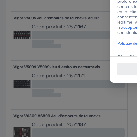
Vigor V5095 Jeu d'embouts de tournevis V5095
Code produit :
2571167
Vigor V5099 V5099 Jeu d'embouts de tournevis
Code produit :
2571171
Vigor V6809 V6809 Jeu d'embouts de tournevis
Code produit :
2571197