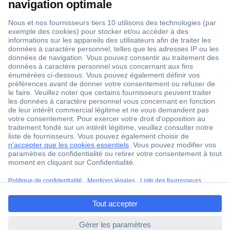
1 500 000 références
2500 marques
18 marques Conrad
Service après-vente
4 modes de livraison
Service Client
Ma commande
Modes de paiement pour les professionnels
ccp.user.init.failed.titl
Modes de paiement pour les particuliers
e
Droits de rétraction & retours
ccp.user.init.failed
FAQ