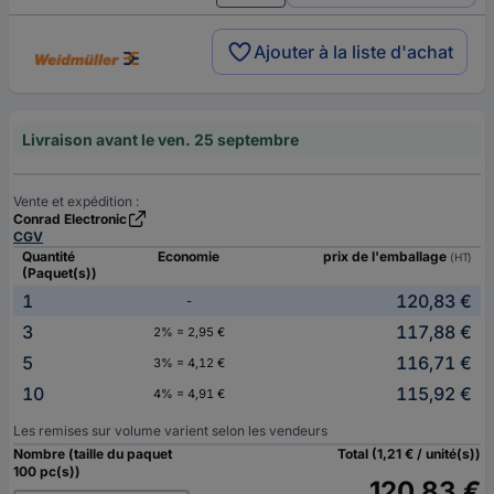
Ajouter à la liste d'achat
Livraison avant le ven. 25 septembre
Vente et expédition :
Conrad Electronic
CGV
Quantité
Economie
prix de l'emballage
(HT)
(Paquet(s))
1
120,83 €
-
3
117,88 €
2% = 2,95 €
5
116,71 €
3% = 4,12 €
10
115,92 €
4% = 4,91 €
Les remises sur volume varient selon les vendeurs
Nombre (taille du paquet
Total (1,21 € / unité(s))
100 pc(s))
120,83 €