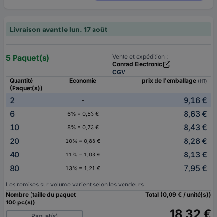
Livraison avant le lun. 17 août
5 Paquet(s)
Vente et expédition :
Conrad Electronic
CGV
Quantité
Economie
prix de l'emballage
(HT)
(Paquet(s))
2
9,16 €
-
6
8,63 €
6% = 0,53 €
10
8,43 €
8% = 0,73 €
20
8,28 €
10% = 0,88 €
40
8,13 €
11% = 1,03 €
80
7,95 €
13% = 1,21 €
Les remises sur volume varient selon les vendeurs
Nombre (taille du paquet
Total (0,09 € / unité(s))
100 pc(s))
18,32 €
Paquet(s)