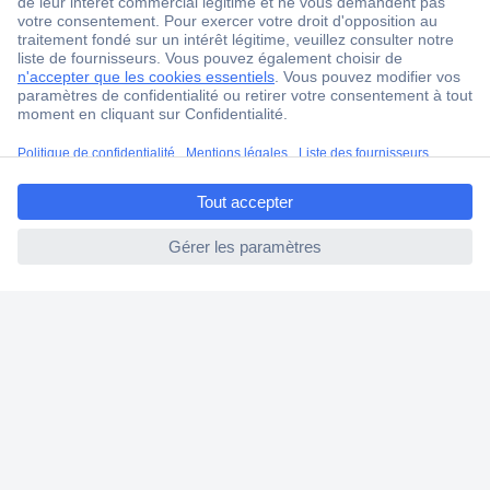
Service Client
Ma commande
Modes de paiement pour les professionnels
Modes de paiement pour les particuliers
ccp.user.init.failed.titl
Droits de rétraction & retours
e
FAQ
ccp.user.init.failed
Modes de livraison
A propos de Conrad
Conrad Your Sourcing Platform
Nouveautés & Conseils
Eco-responsabilité
ISO-certification
Vulnerability Disclosure Program
Information REACH