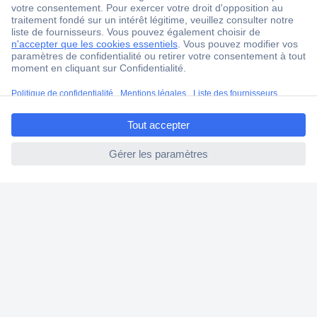
Service après-vente
4 modes de livraison
Service Client
Ma commande
ccp.user.init.failed.titl
Modes de paiement pour les professionnels
e
Modes de paiement pour les particuliers
ccp.user.init.failed
Droits de rétraction & retours
FAQ
Modes de livraison
A propos de Conrad
Conrad Your Sourcing Platform
Nouveautés & Conseils
Eco-responsabilité
ISO-certification