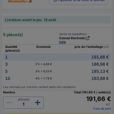
Livraison avant le jeu. 13 août
5 pièce(s)
Vente et expédition :
Conrad Electronic
CGV
Quantité
Economie
prix de l'emballage
(HT)
(pièce(s))
1
191,66 €
-
3
186,98 €
2% = 4,68 €
5
185,13 €
3% = 6,53 €
10
183,88 €
4% = 7,78 €
Les remises sur volume varient selon les vendeurs
Nombre
Total (191,66 € / unité(s))
191,66 €
pièce(s)
HT
frais de port