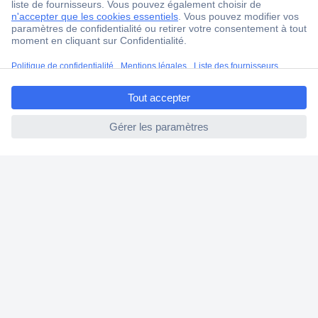
18 marques Conrad
Service après-vente
4 modes de livraison
ccp.user.init.failed.titl
Service Client
e
Ma commande
ccp.user.init.failed
Modes de paiement pour les professionnels
Modes de paiement pour les particuliers
Droits de rétraction & retours
FAQ
Modes de livraison
A propos de Conrad
Conrad Your Sourcing Platform
Nouveautés & Conseils
Eco-responsabilité