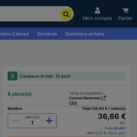
Mon compte
Panier
ivers Conrad
Services
Solutions achats
Livraison le mer. 12 août
8 pièce(s)
Vente et expédition :
Conrad Electronic
CGV
Nombre
Total (36,66 € / unité(s))
36,66 €
pièce(s)
HT
frais de port
dont 0,01 €
d’éco-part