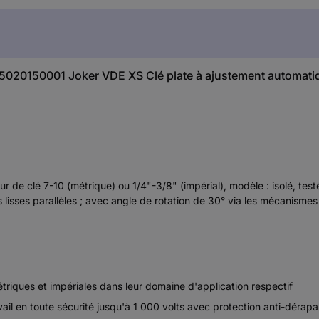
 05020150001 Joker VDE XS Clé plate à ajustement automatiq
r de clé 7-10 (métrique) ou 1/4"-3/8" (impérial), modèle : isolé, tes
s lisses parallèles ; avec angle de rotation de 30° via les mécanism
riques et impériales dans leur domaine d'application respectif
ail en toute sécurité jusqu'à 1 000 volts avec protection anti-dérap