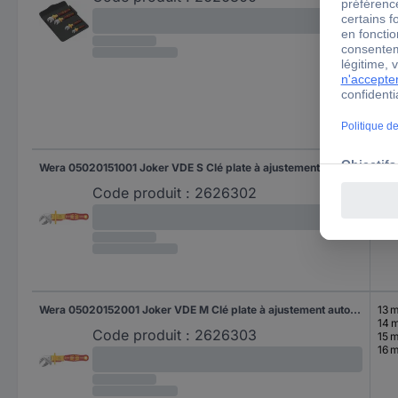
10 
11 
12 
13 
14 
15 
16 
17 
18 
19 
Wera 05020151001 Joker VDE S Clé plate à ajustement automatique 1 pièce Ouverture de clé (métrique) 10 - 13 mm Ouverture de clé (pouces) (uniquement pour le titre) 1/2" - 7/16"
10 
11 
Code produit :
2626302
12 
13 
Wera 05020152001 Joker VDE M Clé plate à ajustement automatique 1 pièce Ouverture de clé (métrique) 13 - 16 mm Ouverture de clé (pouces) (uniquement pour le titre) 1/2" - 5/8"
13 
14 
Code produit :
2626303
15 
16 