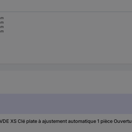
mm
mm
mm
mm
 XS Clé plate à ajustement automatique 1 pièce Ouverture