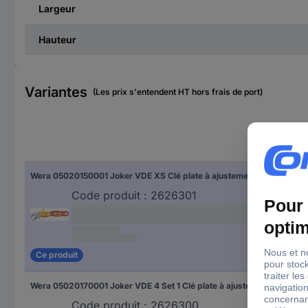
Largeur
Hauteur
Variantes
(Les prix s'entendent HT hors frais de port)
Tail
Wera 05020150001 Joker VDE XS Clé plate à ajustement automatique 1 pièce Ouverture de clé (métrique) 7 - 10 mm Ouverture de clé (pouces) (uniquement pour le titre) 1/4" - 3/8"
7 
8 
Code produit :
2626301
9 
10 
Ce produit
Wera 05020170001 Joker VDE 4 Set 1 Clé plate à ajustement automatique 4 pièces Ouverture de clé (métrique) 7 - 19 mm Ouverture de clé (pouces) (uniquement pour le titre) 1/4" - 3/4"
7 
8 
Code produit :
2626300
9 