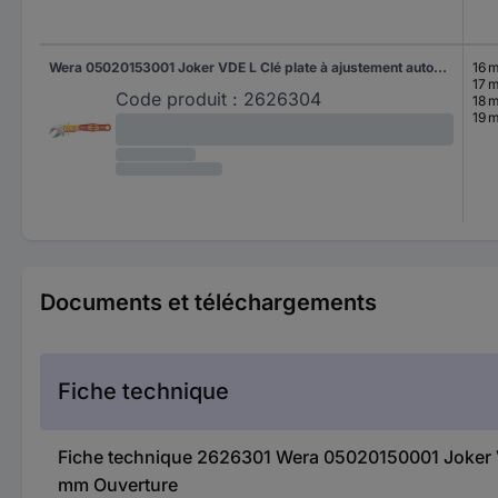
Wera 05020153001 Joker VDE L Clé plate à ajustement automatique 1 pièce Ouverture de clé (métrique) 16 - 19 mm Ouverture de clé (pouces) (uniquement pour le titre) 3/4" - 5/8"
16 
17 
Code produit :
2626304
18 
19 
Documents et téléchargements
Fiche technique
Fiche technique 2626301 Wera 05020150001 Joker VDE
mm Ouverture