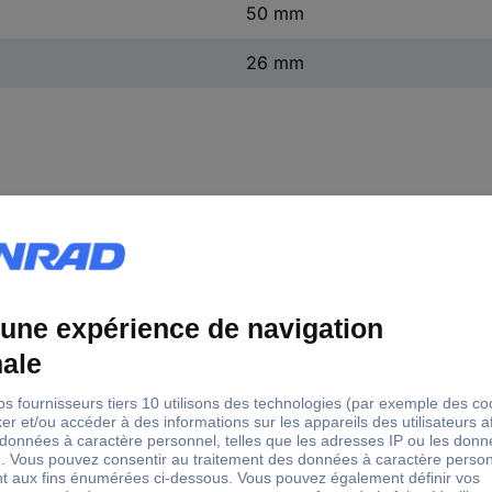
50 mm
26 mm
le (métrique)
mm
mm
mm
mm
mm
mm
mm