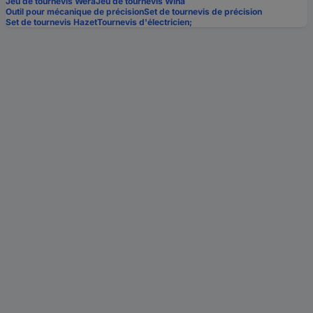
Jeu de tournevis Wera
Jeu de tournevis Wiha
Outil pour mécanique de précision
Set de tournevis de précision
Set de tournevis Hazet
Tournevis d'électricien;