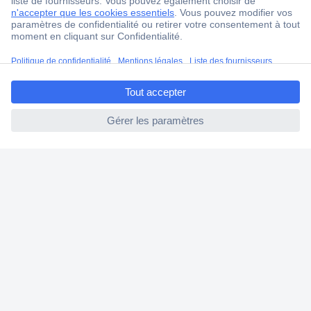
Ma commande
Modes de paiement pour les professionnels
Modes de paiement pour les particuliers
ccp.user.init.failed.titl
Droits de rétraction & retours
e
FAQ
ccp.user.init.failed
Modes de livraison
A propos de Conrad
Conrad Your Sourcing Platform
Nouveautés & Conseils
Eco-responsabilité
ISO-certification
Vulnerability Disclosure Program
Information REACH
Informations sur l'accessibilité