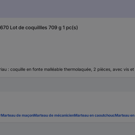
670 Lot de coquillles 709 g 1 pc(s)
ériau : coquille en fonte malléable thermolaquée, 2 pièces, avec vis e
r
Marteau de maçon
Marteau de mécanicien
Marteau en caoutchouc
Marteau en