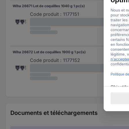
Wiha 26671 Lot de coquillles 1040 g 1 pc(s)
104
Code produit :
1177151
Wiha 26672 Lot de coquillles 1900 g 1 pc(s)
190
Code produit :
1177152
Documents et téléchargements