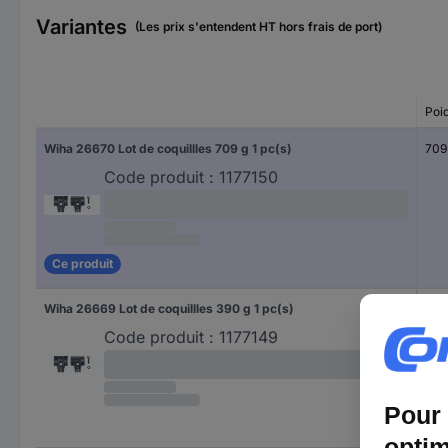
Variantes
(Les prix s'entendent HT hors frais de port)
Poi
Wiha 26670 Lot de coquillles 709 g 1 pc(s)
709
Code produit :
1177150
Ce produit
Wiha 26669 Lot de coquillles 390 g 1 pc(s)
390
Code produit :
1177149