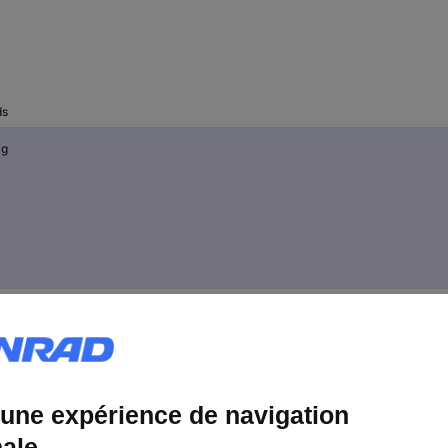
ds
 g
 g