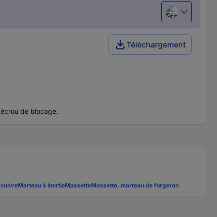
Français
Téléchargement
t écrou de blocage.
 cuivre
Marteau à inertie
Massette
Massette, marteau de forgeron