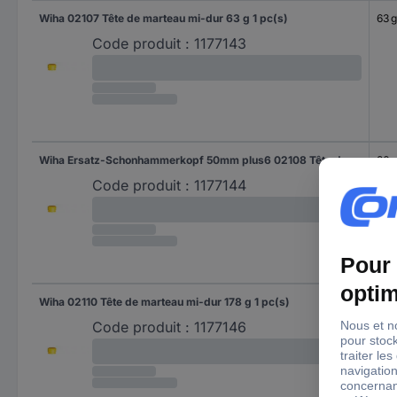
Wiha 02107 Tête de marteau mi-dur 63 g 1 pc(s)
63 g
Code produit :
1177143
Wiha Ersatz-Schonhammerkopf 50mm plus6 02108 Tête de marteau mi-dur 86 g 135 mm 1 pc(s)
86 g
Code produit :
1177144
Wiha 02110 Tête de marteau mi-dur 178 g 1 pc(s)
178 
Code produit :
1177146