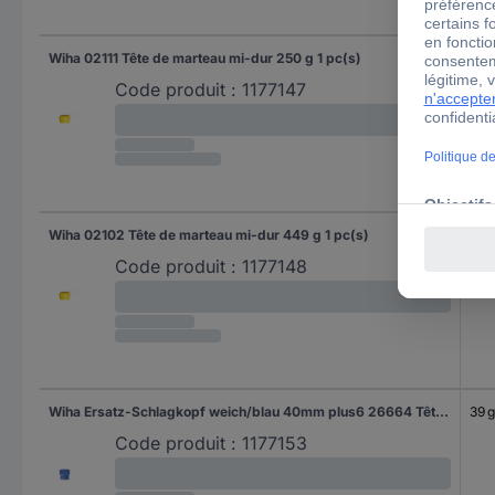
Wiha 02111 Tête de marteau mi-dur 250 g 1 pc(s)
250
Code produit :
1177147
Wiha 02102 Tête de marteau mi-dur 449 g 1 pc(s)
449
Code produit :
1177148
Wiha Ersatz-Schlagkopf weich/blau 40mm plus6 26664 Tête de marteau souple 39 g 1 pc(s)
39 g
Code produit :
1177153