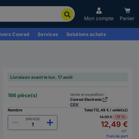
Mon compte
Panier
ivers Conrad
Services
Solutions achats
Livraison avant le lun. 17 août
166 pièce(s)
Vente et expédition :
Conrad Electronic
CGV
Nombre
Total (12,49 € / unité(s))
14,99 €
-17 %
pièce(s)
12,49 €
HT
frais de port