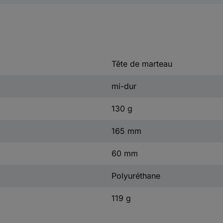
Tête de marteau
mi-dur
130 g
165 mm
60 mm
Polyuréthane
119 g