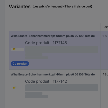
Variantes
(Les prix s'entendent HT hors frais de port)
Poi
Wiha Ersatz-Schonhammerkopf 60mm plus6 02109 Tête de marteau mi-dur 130 g 165 mm 1 pc(s)
130
Code produit :
1177145
Ce produit
Wiha Ersatz-Schonhammerkopf 40mm plus6 02106 Tête de marteau mi-dur 45 g 125 mm 1 pc(s)
45 
Code produit :
1177142