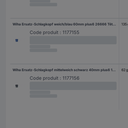
Wiha Ersatz-Schlagkopf weich/blau 60mm plus6 26666 Tête de marteau souple 135 g 1 pc(s)
135 
Code produit :
1177155
Wiha Ersatz-Schlagkopf mittelweich schwarz 40mm plus6 10120 Tête de marteau mi-souple 62 g 1 pc(s)
62 g
Code produit :
1177156