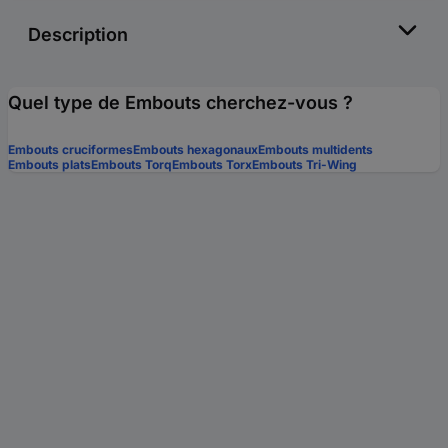
Description
Quel type de Embouts cherchez-vous ?
Embouts cruciformes
Embouts hexagonaux
Embouts multidents
Embouts plats
Embouts Torq
Embouts Torx
Embouts Tri-Wing