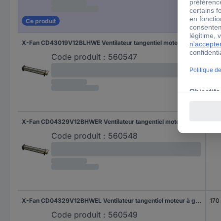
Ce produit
X-Fan CD43019V12BLHWE Ventilateur tangentiel moteur à gauche 12 V/DC
138
Code produit :
560547
X-Fan CD04329V12BHWER Ventilateur tangentiel moteur à droite 12 V/DC
170
Code produit :
560548
X-Fan CD04329V12BHWEL Ventilateur tangentiel moteur à gauche 12 V/DC
170
Code produit :
560549