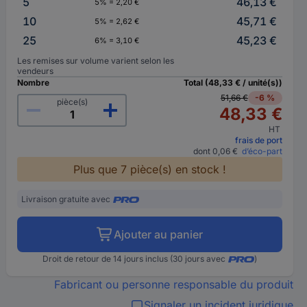
5
46,13 €
5% = 2,20 €
10
45,71 €
5% = 2,62 €
25
45,23 €
6% = 3,10 €
Les remises sur volume varient selon les
vendeurs
Nombre
Total (48,33 € / unité(s))
51,66 €
-6 %
pièce(s)
48,33 €
HT
frais de port
dont 0,06 €
d’éco-part
Plus que 7 pièce(s) en stock !
Livraison gratuite avec
Ajouter au panier
Droit de retour de 14 jours inclus (30 jours avec
)
Fabricant ou personne responsable du produit
Signaler un incident juridique