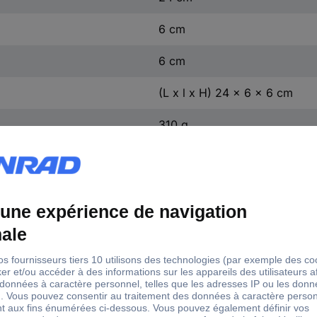
6 cm
6 cm
(L x l x H) 24 x 6 x 6 cm
310 g
t d'air
 m³/h