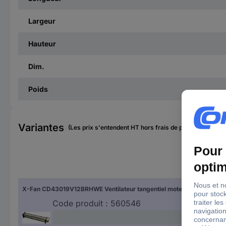
Largeur
Hauteur
Dim.
Poids
Variantes
(Les prix s'entendent HT hors frais de port)
Débi
X-Fan CD43019V12BRHWE Ventilateur tangentiel moteur à droite 12 V/DC
138
Code produit :
560546