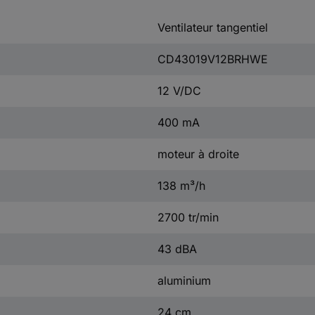
Ventilateur tangentiel
CD43019V12BRHWE
12 V/DC
400 mA
moteur à droite
138 m³/h
2700 tr/min
43 dBA
aluminium
24 cm