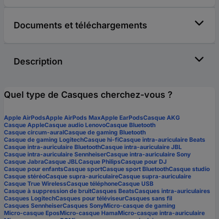
Documents et téléchargements
Description
Quel type de Casques cherchez-vous ?
Apple AirPods
Apple AirPods Max
Apple EarPods
Casque AKG
Casque Apple
Casque audio Lenovo
Casque Bluetooth
Casque circum-aural
Casque de gaming Bluetooth
Casque de gaming Logitech
Casque hi-fi
Casque intra-auriculaire Beats
Casque intra-auriculaire Bluetooth
Casque intra-auriculaire JBL
Casque intra-auriculaire Sennheiser
Casque intra-auriculaire Sony
Casque Jabra
Casque JBL
Casque Philips
Casque pour DJ
Casque pour enfants
Casque sport
Casque sport Bluetooth
Casque studio
Casque stéréo
Casque supra-auriculaire
Casque supra-auriculaire
Casque True Wireless
Casque téléphone
Casque USB
Casque à suppression de bruit
Casques Beats
Casques intra-auriculaires
Casques Logitech
Casques pour téléviseur
Casques sans fil
Casques Sennheiser
Casques Sony
Micro-casque de gaming
Micro-casque Epos
Micro-casque Hama
Micro-casque intra-auriculaire