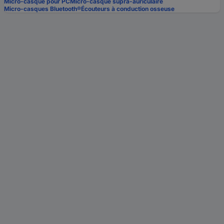
Micro-casque pour PC
Micro-casque supra-auriculaire
Micro-casques Bluetooth®
Écouteurs à conduction osseuse