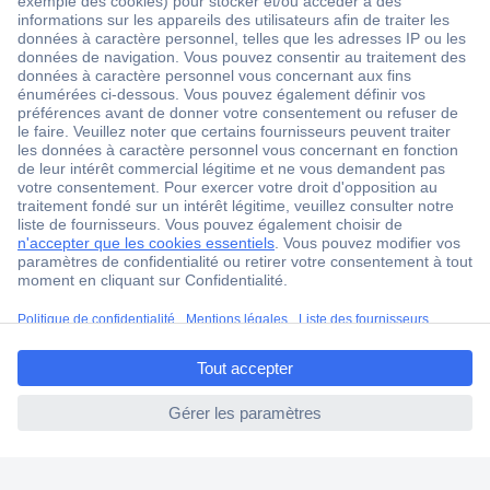
2500 marques
18 marques Conrad
Service après-vente
4 modes de livraison
Service Client
Ma commande
Modes de paiement pour les professionnels
Modes de paiement pour les particuliers
Droits de rétraction & retours
ccp.user.init.failed.titl
FAQ
e
Modes de livraison
ccp.user.init.failed
A propos de Conrad
Conrad Your Sourcing Platform