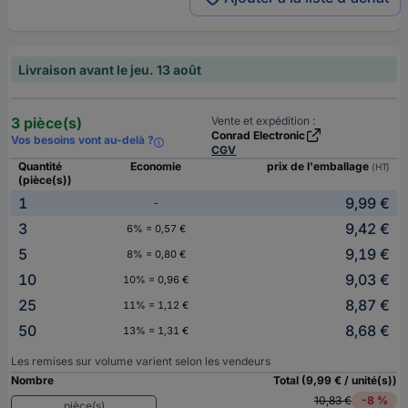
Livraison avant le jeu. 13 août
3 pièce(s)
Vente et expédition :
Conrad Electronic
Vos besoins vont au-delà ?
CGV
Quantité
Economie
prix de l'emballage
(HT)
(pièce(s))
1
9,99 €
-
3
9,42 €
6% = 0,57 €
5
9,19 €
8% = 0,80 €
10
9,03 €
10% = 0,96 €
25
8,87 €
11% = 1,12 €
50
8,68 €
13% = 1,31 €
Les remises sur volume varient selon les vendeurs
Nombre
Total (9,99 € / unité(s))
10,83 €
-8 %
pièce(s)