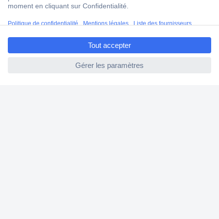
Modes de paiement pour les professionnels
Modes de paiement pour les particuliers
ccp.user.init.failed.titl
Droits de rétraction & retours
e
FAQ
ccp.user.init.failed
Modes de livraison
A propos de Conrad
Conrad Your Sourcing Platform
Nouveautés & Conseils
Eco-responsabilité
ISO-certification
Vulnerability Disclosure Program
Information REACH
Informations sur l'accessibilité
Exercer mon droit de rétractation