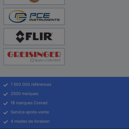
1 500 000 références
2500 marques
18 marques Conrad
Service après-vente
4 modes de livraison