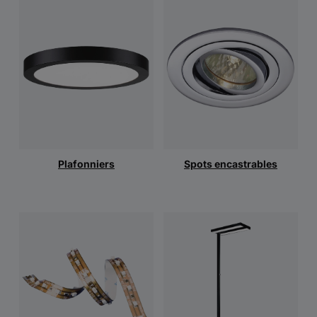
Plafonniers
Spots encastrables