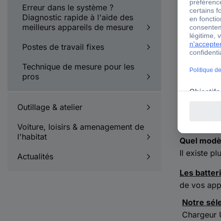
Erreur dans le système ?
pour co
Diagnostic rapide à l'aide des
votre ap
meilleurs appareils de mesure
La puis
Postes de travail fixes
La puis
Technique de mesure pour les
et la p
pros
La poly
La rapi
Outillage & atelier
La facil
Voiture, loisirs & amenagement de
l'habitat
Quel modè
Il existe p
Actualités
Les batteri
de vos app
Notre sél
Chargeur 