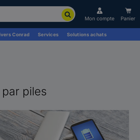
Mon compte
Panier
ivers Conrad
Services
Solutions achats
 par piles