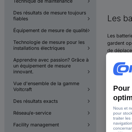
Technique de maintenance
Des résultats de mesure toujours
Les ba
fiables
Équipement de mesure de qualité
Les batteri
Technologie de mesure pour les
gardent opé
installations électriques
de déplace
Apprendre avec passion? Grâce à
Comment f
un équipement de mesure
Optez pour
innovant.
une prise 
Vue d'ensemble de la gamme
et 2A.
Voltcraft
Commen
Des résultats exacts
Plusieu
Réseau/e-service
L’encom
Facility management
La char
Choisis