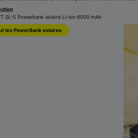
ection
 SL-5 Powerbank solaire Li-Ion 6000 mAh
out les PowerBank solaires