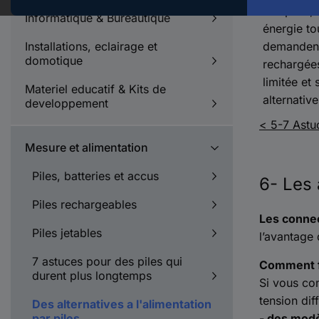
Les piles, 
Informatique & Bureautique
énergie to
Installations, eclairage et
demandent 
domotique
rechargée
limitée et
Materiel educatif & Kits de
alternativ
developpement
< 5-7 Astu
Mesure et alimentation
Piles, batteries et accus
6- Les 
Piles rechargeables
Les connec
Piles jetables
l’avantage
7 astuces pour des piles qui
Comment f
durent plus longtemps
Si vous con
tension dif
Des alternatives a l'alimentation
par piles
- des modè