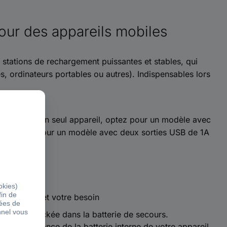
our des appareils mobiles
 stations de rechargement puissantes et stables, qui
, ordinateurs portables ou autres). Indispensables lors
z que pour un seul appareil, optez pour un modèle avec
eils, optez pour un modèle avec deux sorties USB de 1A
votre usage et votre besoin
énergie stockée dans la batterie de secours.
à la puissance de la batterie interne de votre appareil