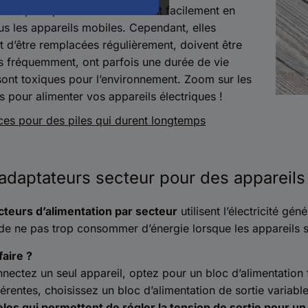
c’est pratique ! Elles fournissent facilement en
us les appareils mobiles. Cependant, elles
d’être remplacées régulièrement, doivent être
s fréquemment, ont parfois une durée de vie
 sont toxiques pour l’environnement. Zoom sur les
es pour alimenter vos appareils électriques !
ces pour des piles qui durent longtemps
adaptateurs secteur pour des appareils 
teurs d’alimentation par secteur
utilisent l’électricité gé
 de ne pas trop consommer d’énergie lorsque les appareils s
aire ?
nectez un seul appareil, optez pour un bloc d’alimentation 
férentes, choisissez un bloc d’alimentation de sortie variable
les qui permettent de régler la tension de sortie pour u