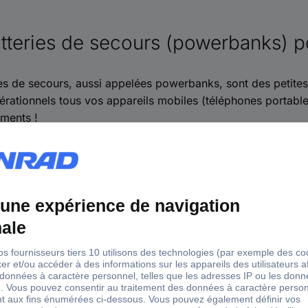
tteries de secours (powerbanks) p
es de secours, aussi appelées powerbanks, sont des petites
rationnels tous vos appareils mobiles (téléphones portables
ments !
aire ?
 une batterie de secours ou powerbank. Si vous ne l’utilise
USB de sortie. Si vous souhaitez rechargez plusieurs appar
t choisir ?
rs critères de choix sont à prendre en compte :
brement (taille et poids) :
la batterie doit être adaptée à 
ge maximale :
exprimée en mA/h, elle indique la quantité d’
sez une batterie de secours à la charge maximale supérieure 