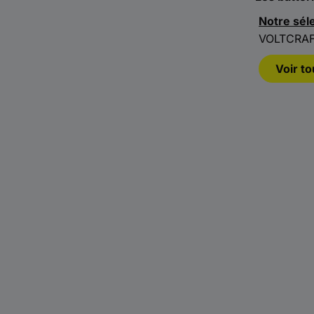
Notre sél
VOLTCRAFT
Voir t