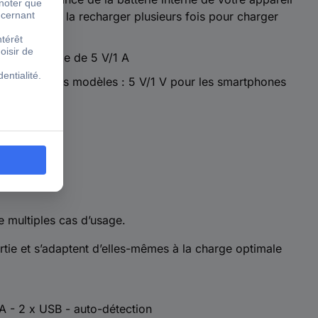
r besoin de la recharger plusieurs fois pour charger
 elle est fixe de 5 V/1 A
varie selon les modèles : 5 V/1 V pour les smartphones
teur.
e multiples cas d’usage.
ortie et s’adaptent d’elles-mêmes à la charge optimale
 - 2 x USB - auto-détection