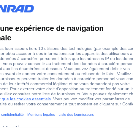
0 %
82 mm
80 mm
55 mm
IP65
il de mesure de l'oxygène Greisinger Oxy 3690 0 - 100 % ca