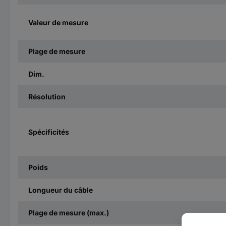
Valeur de mesure
Plage de mesure
Dim.
Résolution
Spécificités
Poids
Longueur du câble
Plage de mesure (max.)