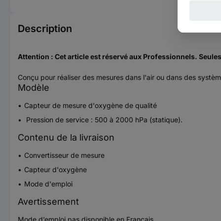
Description
Attention : Cet article est réservé aux Professionnels. Seul
Conçu pour réaliser des mesures dans l'air ou dans des système
Modèle
Capteur de mesure d'oxygène de qualité
Pression de service : 500 à 2000 hPa (statique).
Contenu de la livraison
Convertisseur de mesure
Capteur d'oxygène
Mode d'emploi
Avertissement
Mode d’emploi pas disponible en Français.