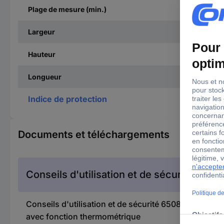
Plage de mesure (min.)
Largeur
Hauteur
Longueur
Indice de protection
Documents et téléchargements
Conseils d'utilisation et de sécurité
Conseils d'utilisation et de sécurité 650865 Appare
avec fonction thermométrique