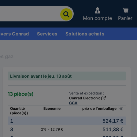
Mon compte
Panier
ivers Conrad
Services
Solutions achats
es gaz
Livraison avant le jeu. 13 août
13 pièce(s)
Vente et expédition :
Conrad Electronic
CGV
Quantité
Economie
prix de l'emballage
(HT)
(pièce(s))
1
524,17 €
-
3
511,38 €
2% = 12,79 €