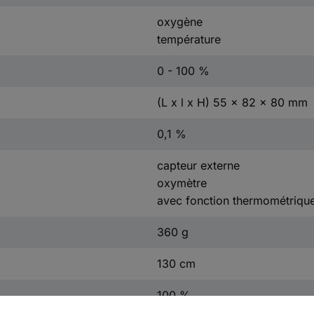
oxygène
température
0 - 100 %
(L x l x H) 55 x 82 x 80 mm
0,1 %
capteur externe
oxymètre
avec fonction thermométriqu
360 g
130 cm
100 %