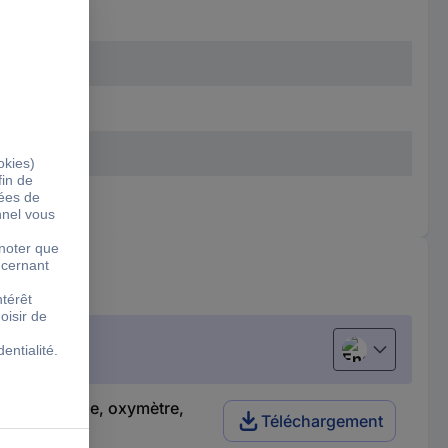
English
pteur externe, oxymètre,
Téléchargement