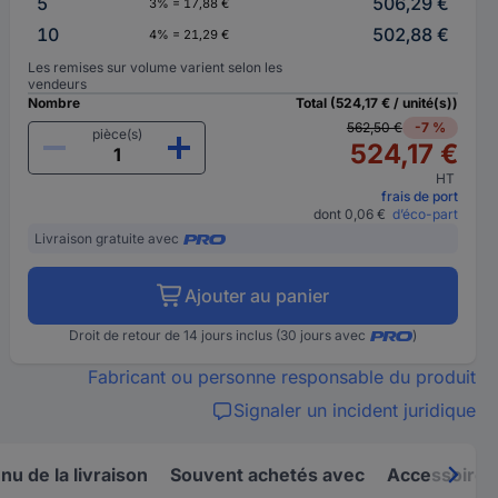
5
506,29 €
3% = 17,88 €
10
502,88 €
4% = 21,29 €
Les remises sur volume varient selon les
vendeurs
Nombre
Total (524,17 € / unité(s))
562,50 €
-7 %
pièce(s)
524,17 €
HT
frais de port
dont 0,06 €
d’éco-part
Livraison gratuite avec
Ajouter au panier
Droit de retour de 14 jours inclus (30 jours avec
)
Fabricant ou personne responsable du produit
Signaler un incident juridique
u de la livraison
Souvent achetés avec
Accessoires