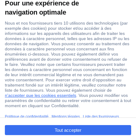
1 500 000 références
2500 marques
18 marques Conrad
Service après-vente
4 modes de livraison
Service Client
ccp.user.init.failed.titl
Ma commande
e
Modes de paiement pour les professionnels
ccp.user.init.failed