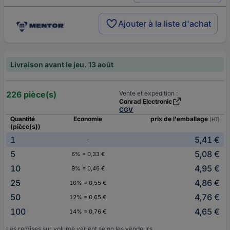
Ajouter à la liste d'achat
Livraison avant le jeu. 13 août
226 pièce(s)
Vente et expédition :
Conrad Electronic
CGV
Quantité
Economie
prix de l'emballage
(HT)
(pièce(s))
1
5,41 €
-
5
5,08 €
6% = 0,33 €
10
4,95 €
9% = 0,46 €
25
4,86 €
10% = 0,55 €
50
4,76 €
12% = 0,65 €
100
4,65 €
14% = 0,76 €
Les remises sur volume varient selon les vendeurs