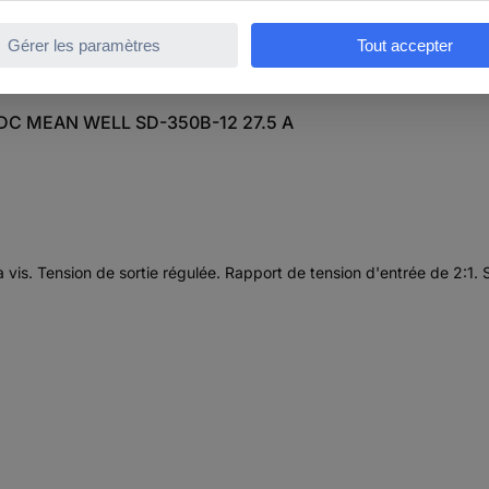
C/DC MEAN WELL SD-350B-12 27.5 A
vis. Tension de sortie régulée. Rapport de tension d'entrée de 2:1. S