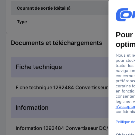
Courant de sortie (détails)
Type
Documents et téléchargements
Fiche technique
Fiche technique 1292484 Convertisseur DC/DC M
Information
Information 1292484 Convertisseur DC/DC MEAN 