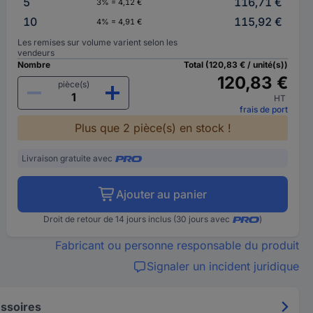
5
116,71 €
3% = 4,12 €
10
115,92 €
4% = 4,91 €
Les remises sur volume varient selon les
vendeurs
Nombre
Total (120,83 € / unité(s))
120,83 €
pièce(s)
HT
frais de port
Plus que 2 pièce(s) en stock !
Livraison gratuite avec
Ajouter au panier
Droit de retour de 14 jours inclus (30 jours avec
)
Fabricant ou personne responsable du produit
Signaler un incident juridique
ssoires