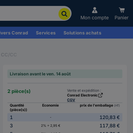
Mon compte
Panier
ivers Conrad
Services
Solutions achats
s CC/CC
Livraison avant le ven. 14 août
2 pièce(s)
Vente et expédition :
Conrad Electronic
CGV
Quantité
Economie
prix de l'emballage
(HT)
(pièce(s))
1
120,83 €
-
3
117,88 €
2% = 2,95 €