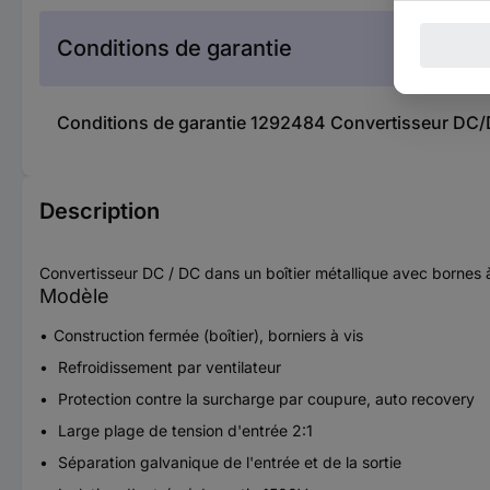
Conditions de garantie
Conditions de garantie 1292484 Convertisseur D
Description
Convertisseur DC / DC dans un boîtier métallique avec bornes à 
Modèle
Construction fermée (boîtier), borniers à vis
Refroidissement par ventilateur
Protection contre la surcharge par coupure, auto recovery
Large plage de tension d'entrée 2:1
Séparation galvanique de l'entrée et de la sortie