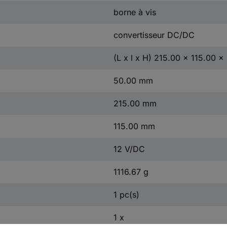
borne à vis
convertisseur DC/DC
(L x l x H) 215.00 x 115.00 
50.00 mm
215.00 mm
115.00 mm
12 V/DC
1116.67 g
1 pc(s)
1 x