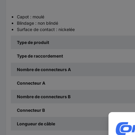
Capot : moulé
Blindage : non blindé
Surface de contact : nickelée
Type de produit
Type de raccordement
Nombre de connecteurs A
Connecteur A
Nombre de connecteurs B
Connecteur B
Longueur de câble