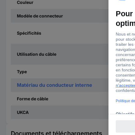
Couleur
Modèle de connecteur
Spécificités
Utilisation du câble
Type
Matériau du conducteur interne
Forme de câble
UKCA
Documents et téléchargements