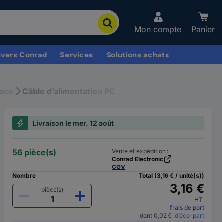
Mon compte
Panier
ivers Conrad
Services
Solutions achats
face
Câble d'alimentation PC
Livraison le mer. 12 août
56 pièce(s)
Vente et expédition :
Conrad Electronic
CGV
Nombre
Total (3,16 € / unité(s))
3,16 €
pièce(s)
HT
frais de port
dont 0,02 €
d’éco-part