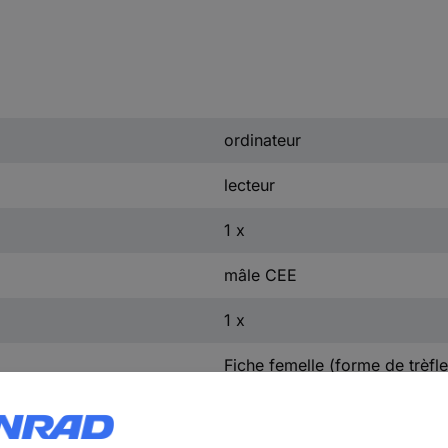
ordinateur
lecteur
1 x
mâle CEE
1 x
Fiche femelle (forme de trèfl
1.80 m