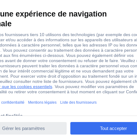
noir
droit
rond
non blindé
ordinateur
alimentation
Cordon
cuivre
rond
oui