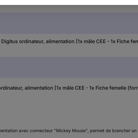
Digitus ordinateur, alimentation [1x mâle CEE - 1x Fiche fem
inateur, alimentation [1x mâle CEE - 1x Fiche femelle (form
mentation avec connecteur "Mickey Mouse", permet de brancher un or