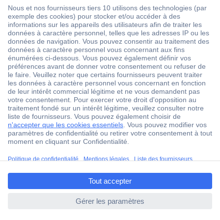
1 500 000 références
2500 marques
18 marques Conrad
Service après-vente
4 modes de livraison
Service Client
Ma commande
Modes de paiement pour les professionnels
Modes de paiement pour les particuliers
Droits de rétraction & retours
ccp.user.init.failed.titl
FAQ
e
Modes de livraison
ccp.user.init.failed
A propos de Conrad
Conrad Your Sourcing Platform