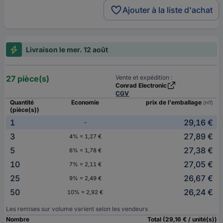
Ajouter à la liste d'achat
Livraison le mer. 12 août
27 pièce(s)
Vente et expédition :
Conrad Electronic
CGV
Quantité
Economie
prix de l'emballage
(HT)
(pièce(s))
1
29,16 €
-
3
27,89 €
4% = 1,27 €
5
27,38 €
6% = 1,78 €
10
27,05 €
7% = 2,11 €
25
26,67 €
9% = 2,49 €
50
26,24 €
10% = 2,92 €
Les remises sur volume varient selon les vendeurs
Nombre
Total (29,16 € / unité(s))