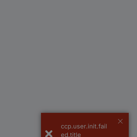
ccp.user.init.fail
ed.title