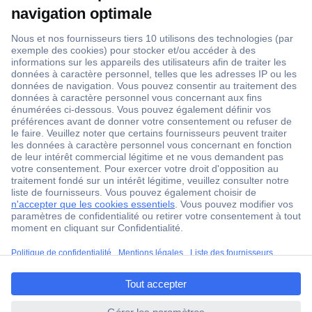
1 500 000 références
2500 marques
18 marques Conrad
Service après-vente
4 modes de livraison
Service Client
Ma commande
Modes de paiement pour les professionnels
Modes de paiement pour les particuliers
Droits de rétraction & retours
ccp.user.init.failed.titl
FAQ
e
Modes de livraison
ccp.user.init.failed
A propos de Conrad