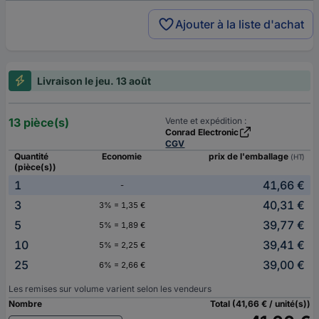
Ajouter à la liste d'achat
Livraison le jeu. 13 août
13 pièce(s)
Vente et expédition :
Conrad Electronic
CGV
Quantité
Economie
prix de l'emballage
(HT)
(pièce(s))
1
41,66 €
-
3
40,31 €
3% = 1,35 €
5
39,77 €
5% = 1,89 €
10
39,41 €
5% = 2,25 €
25
39,00 €
6% = 2,66 €
Les remises sur volume varient selon les vendeurs
Nombre
Total (41,66 € / unité(s))