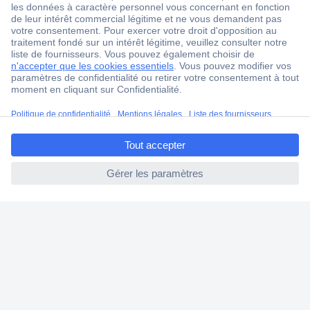
1 500 000 références
2500 marques
18 marques Conrad
Service après-vente
4 modes de livraison
ccp.user.init.failed.titl
Service Client
e
Ma commande
ccp.user.init.failed
Modes de paiement pour les professionnels
Modes de paiement pour les particuliers
Droits de rétraction & retours
FAQ
Modes de livraison
A propos de Conrad
Conrad Your Sourcing Platform