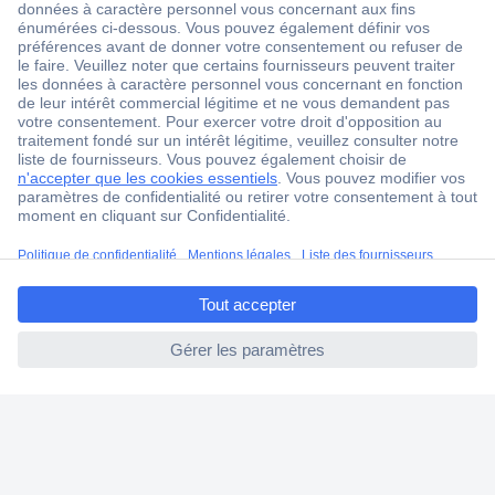
Service après-vente
4 modes de livraison
Service Client
Ma commande
Modes de paiement pour les professionnels
Modes de paiement pour les particuliers
Droits de rétraction & retours
ccp.user.init.failed.titl
e
FAQ
ccp.user.init.failed
Modes de livraison
A propos de Conrad
Conrad Your Sourcing Platform
Nouveautés & Conseils
Eco-responsabilité