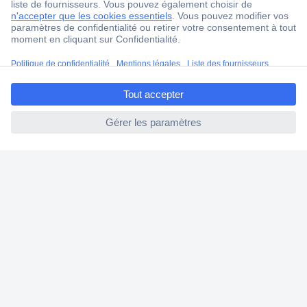
4 modes de livraison
Service Client
Ma commande
ccp.user.init.failed.titl
Modes de paiement pour les professionnels
e
Modes de paiement pour les particuliers
ccp.user.init.failed
Droits de rétraction & retours
FAQ
Modes de livraison
A propos de Conrad
Conrad Your Sourcing Platform
Nouveautés & Conseils
Eco-responsabilité
ISO-certification
Vulnerability Disclosure Program