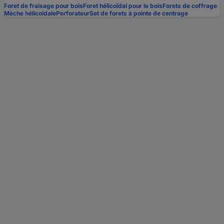
Foret de fraisage pour bois
Foret hélicoïdal pour le bois
Forets de coffrage
Mèche hélicoïdale
Perforateur
Set de forets à pointe de centrage