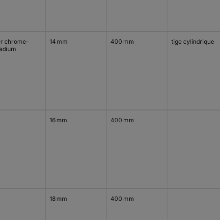
er chrome-
14 mm
400 mm
tige cylindrique
adium
16 mm
400 mm
18 mm
400 mm