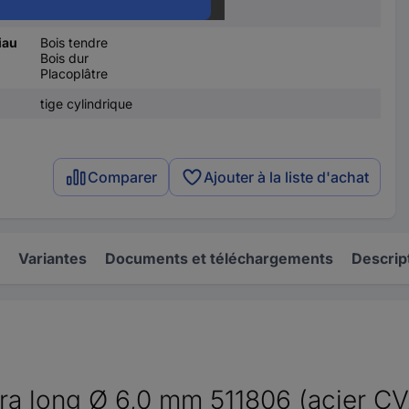
acier chrome-vanadium
iau
Bois tendre
Bois dur
Placoplâtre
tige cylindrique
Comparer
Ajouter à la liste d'achat
Variantes
Documents et téléchargements
Descrip
xtra long Ø 6,0 mm 511806 (acier C