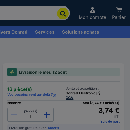
Mon compte
Panier
ivers Conrad
Services
Solutions achats
Livraison le mer. 12 août
16 pièce(s)
Vente et expédition :
Conrad Electronic
Vos besoins vont au-delà ?
CGV
Nombre
Total (3,74 € / unité(s))
3,74 €
pièce(s)
HT
frais de port
Livraison gratuite avec