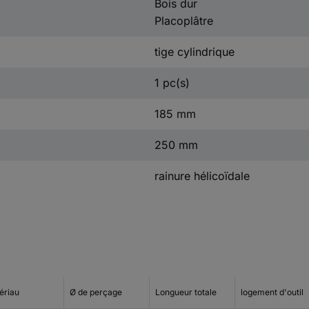
Bois dur
Placoplâtre
tige cylindrique
1 pc(s)
185 mm
250 mm
rainure hélicoïdale
ériau
Ø de perçage
Longueur totale
logement d'outil