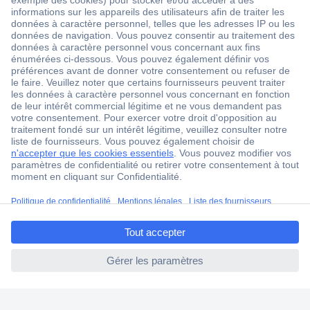
1 500 000 références
2500 marques
18 marques Conrad
Service après-vente
4 modes de livraison
Service Client
Ma commande
Modes de paiement pour les professionnels
ccp.user.init.failed.titl
Modes de paiement pour les particuliers
e
Droits de rétraction & retours
ccp.user.init.failed
FAQ
Modes de livraison