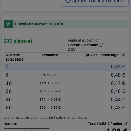
Ajouter à la liste d'achat
Livraison le mer. 12 août
235 pièce(s)
Vente et expédition :
Conrad Electronic
CGV
Quantité
Economie
prix de l'emballage
(HT)
(pièce(s))
2
0,53 €
-
6
0,48 €
9% = 0,05 €
10
0,47 €
11% = 0,06 €
20
0,46 €
13% = 0,07 €
40
0,44 €
17% = 0,09 €
80
0,43 €
19% = 0,10 €
Les remises sur volume varient selon les vendeurs
Nombre
Total (0,53 € / unité(s))