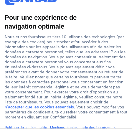
1 500 000 références
2500 marques
18 marques Conrad
Service après-vente
4 modes de livraison
Service Client
ccp.user.init.failed.titl
Ma commande