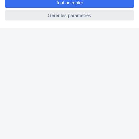
Modes de paiement pour les professionnels
ccp.user.init.failed
Modes de paiement pour les particuliers
Droits de rétraction & retours
FAQ
Modes de livraison
A propos de Conrad
Conrad Your Sourcing Platform
Nouveautés & Conseils
Eco-responsabilité
ISO-certification
Vulnerability Disclosure Program
Information REACH
Informations sur l'accessibilité
Exercer mon droit de rétractation