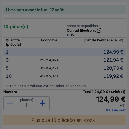
Livraison avant le lun. 17 août
10 pièce(s)
Vente et expédition :
Conrad Electronic
CGV
Quantité
Economie
prix de l'emballage
(HT)
(pièce(s))
1
124,99 €
-
3
121,94 €
2% = 3,05 €
5
120,73 €
3% = 4,26 €
10
119,92 €
4% = 5,07 €
Les remises sur volume varient selon les vendeurs
Nombre
Total (124,99 € / unité(s))
124,99 €
pièce(s)
HT
frais de port
Plus que 10 pièce(s) en stock !