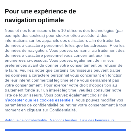
1 500 000 références
2500 marques
18 marques Conrad
Service après-vente
4 modes de livraison
Service Client
ccp.user.init.failed.titl
Ma commande
e