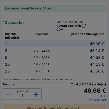
Livraison avant le ven. 14 août
10 pièce(s)
Vente et expédition :
Conrad Electronic
CGV
Quantité
Economie
prix de l'emballage
(HT)
(pièce(s))
1
46,66 €
-
3
45,14 €
3% = 1,52 €
5
44,53 €
5% = 2,13 €
10
44,13 €
5% = 2,53 €
25
43,68 €
6% = 2,98 €
Les remises sur volume varient selon les vendeurs
Nombre
Total (46,66 € / unité(s))
46,66 €
pièce(s)
HT
frais de port
Plus que 10 pièce(s) en stock !