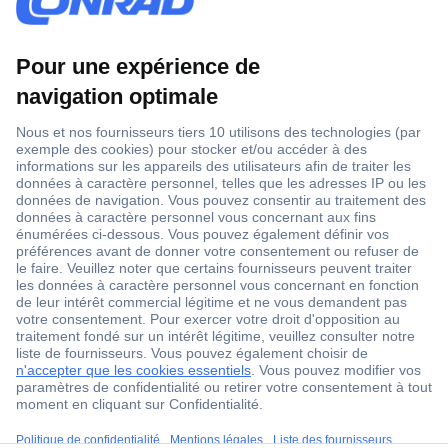
1 500 000 références
2500 marques
18 marques Conrad
Service après-vente
4 modes de livraison
Service Client
ccp.user.init.failed.titl
Ma commande