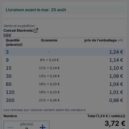
Livraison avant le mar. 25 août
Vente et expédition :
Conrad Electronic
CGV
Quantité
Economie
prix de l'emballage
(HT)
(pièce(s))
3
1,24 €
-
9
1,14 €
8% = 0,10 €
15
1,10 €
11% = 0,14 €
30
1,08 €
13% = 0,16 €
60
1,04 €
16% = 0,20 €
120
1,01 €
19% = 0,23 €
300
0,98 €
21% = 0,26 €
Les remises sur volume varient selon les vendeurs
Nombre
Total (1,24 € / unité(s))
3,72 €
pièce(s)