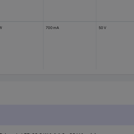
W
700 mA
50 V