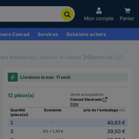
Mon compte
Panier
ivers Conrad
Services
Solutions achats
rs d'éclairage, ballasts de lampe
Drivers de LED
Livraison le mar. 11 août
12 pièce(s)
Vente et expédition :
Conrad Electronic
CGV
Quantité
Economie
prix de l'emballage
(HT)
(pièce(s))
1
40,83 €
-
3
39,50 €
3% = 1,33 €