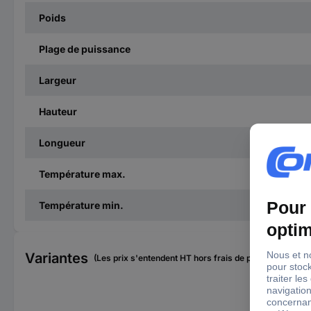
Poids
Plage de puissance
Largeur
Hauteur
Longueur
Température max.
Température min.
Variantes
(Les prix s'entendent HT hors frais de port)