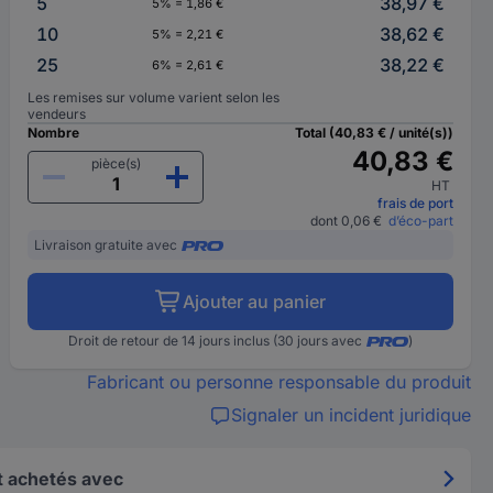
5
38,97 €
5% = 1,86 €
10
38,62 €
5% = 2,21 €
25
38,22 €
6% = 2,61 €
Les remises sur volume varient selon les
vendeurs
Nombre
Total (40,83 € / unité(s))
40,83 €
pièce(s)
HT
frais de port
dont 0,06 €
d’éco-part
Livraison gratuite avec
Ajouter au panier
Droit de retour de 14 jours inclus (30 jours avec
)
Fabricant ou personne responsable du produit
Signaler un incident juridique
 achetés avec