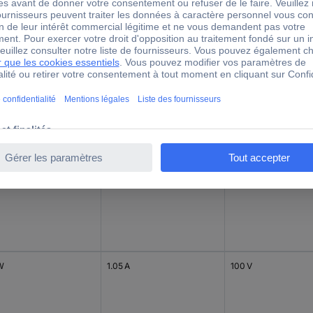
Courant de sortie (max.) -
ssance (max.)
Tension de sortie m
arrondi
3 W
1.4 A
90 V
W
700 mA
36 V
W
1.05 A
100 V