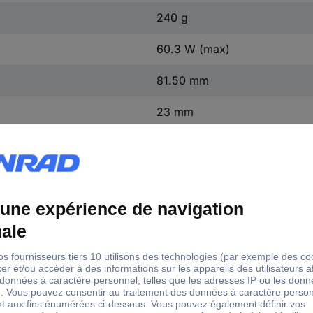
240 g
60.3 W (max)
81.50 mm
23 mm
123.50 mm
+90 °C
-30 °C