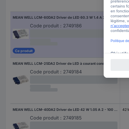
Pui
MEAN WELL LCM-60DA2 Driver de LED 60.3 W 1.4 A 2 - 90 V 1 pc(s)
60.
Code produit :
2749186
Ce produit
MEAN WELL LCM-25DA2 Driver de LED à courant constant 25 W 0.7 A 6 - 36 V Dali 1 pc(s)
25 
Code produit :
2749184
MEAN WELL LCM-40DA2 Driver de LED 42 W 1.05 A 2 - 100 V 1 pc(s)
42 
Code produit :
2749185