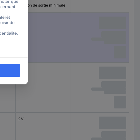
aximale
Tension de sortie minimale
2 V
6 V
2 V