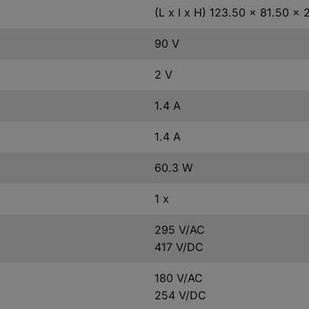
(L x l x H) 123.50 x 81.50 x
90 V
2 V
1.4 A
1.4 A
60.3 W
1 x
295 V/AC
417 V/DC
180 V/AC
254 V/DC