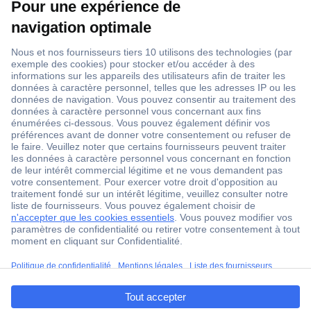
1 500 000 références
2500 marques
18 marques Conrad
Service après-vente
4 modes de livraison
Service Client
ccp.user.init.failed.titl
Ma commande
e
Modes de paiement pour les professionnels
ccp.user.init.failed