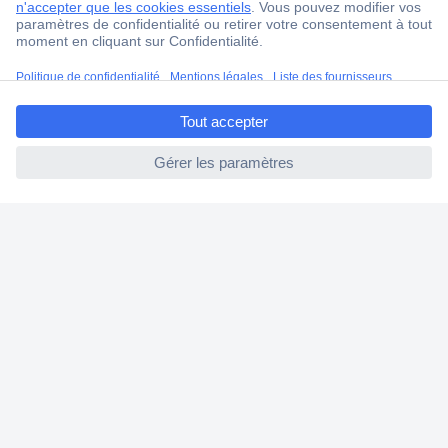
Modes de paiement pour les professionnels
Modes de paiement pour les particuliers
ccp.user.init.failed.titl
Droits de rétraction & retours
e
FAQ
ccp.user.init.failed
Modes de livraison
A propos de Conrad
Conrad Your Sourcing Platform
Nouveautés & Conseils
Eco-responsabilité
ISO-certification
Vulnerability Disclosure Program
Information REACH
Informations sur l'accessibilité