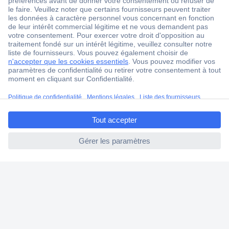
1 500 000 références
2500 marques
18 marques Conrad
Service après-vente
4 modes de livraison
ccp.user.init.failed.titl
Service Client
e
Ma commande
ccp.user.init.failed
Modes de paiement pour les professionnels
Modes de paiement pour les particuliers
Droits de rétraction & retours
FAQ
Modes de livraison
A propos de Conrad