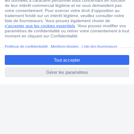
Service après-vente
4 modes de livraison
Service Client
Ma commande
ccp.user.init.failed.titl
Modes de paiement pour les professionnels
e
Modes de paiement pour les particuliers
ccp.user.init.failed
Droits de rétraction & retours
FAQ
Modes de livraison
A propos de Conrad
Conrad Your Sourcing Platform
Nouveautés & Conseils
Eco-responsabilité