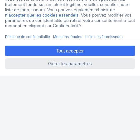
Service Client
Ma commande
Modes de paiement pour les professionnels
Modes de paiement pour les particuliers
ccp.user.init.failed.titl
Droits de rétraction & retours
e
FAQ
ccp.user.init.failed
Modes de livraison
A propos de Conrad
Conrad Your Sourcing Platform
Nouveautés & Conseils
Eco-responsabilité
ISO-certification
Vulnerability Disclosure Program
Information REACH