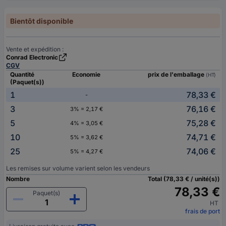
Bientôt disponible
Vente et expédition :
Conrad Electronic
CGV
Quantité
Economie
prix de l'emballage
(HT)
(Paquet(s))
1
78,33 €
-
3
76,16 €
3% = 2,17 €
5
75,28 €
4% = 3,05 €
10
74,71 €
5% = 3,62 €
25
74,06 €
5% = 4,27 €
Les remises sur volume varient selon les vendeurs
Nombre
Total (78,33 € / unité(s))
78,33 €
Paquet(s)
HT
frais de port