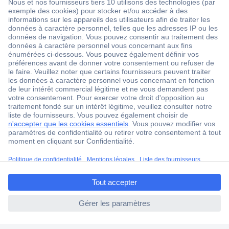
1 500 000 références
2500 marques
18 marques Conrad
Service après-vente
4 modes de livraison
Service Client
Ma commande
Modes de paiement pour les professionnels
ccp.user.init.failed.titl
Modes de paiement pour les particuliers
e
Droits de rétraction & retours
ccp.user.init.failed
FAQ
Modes de livraison