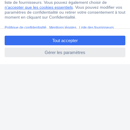
4 modes de livraison
Service Client
Ma commande
ccp.user.init.failed.titl
Modes de paiement pour les professionnels
e
Modes de paiement pour les particuliers
ccp.user.init.failed
Droits de rétraction & retours
FAQ
Modes de livraison
A propos de Conrad
Conrad Your Sourcing Platform
Nouveautés & Conseils
Eco-responsabilité
ISO-certification
Vulnerability Disclosure Program