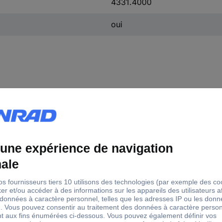
4331.4000
oui
mètre
Support pour axes
5 mm
4 mm
5 mm
6 mm