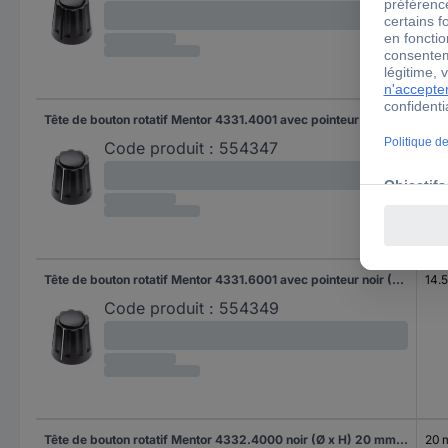
Tête de bouton rotatif Mentor 4331.4001 avec pointeur noir (Ø x H) 14.5 mm x 14 mm 1 pc(s)
14.
Code produit :
554347
Tête de bouton rotatif Mentor 4331.6001 avec pointeur noir (Ø x H) 14.5 mm x 14 mm 1 pc(s)
14.
Code produit :
554349
Tête de bouton rotatif Mentor 4332.4000 noir (Ø x H) 20 mm x 15 mm 1 pc(s)
20