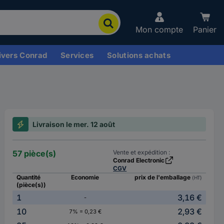
Mon compte
Panier
ivers Conrad
Services
Solutions achats
Livraison le mer. 12 août
57 pièce(s)
Vente et expédition :
Conrad Electronic
CGV
Quantité
Economie
prix de l'emballage
(HT)
(pièce(s))
1
3,16 €
-
10
2,93 €
7% = 0,23 €