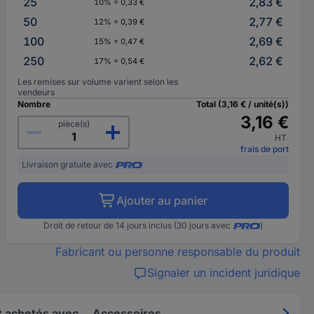
25
2,83 €
10% = 0,33 €
50
2,77 €
12% = 0,39 €
100
2,69 €
15% = 0,47 €
250
2,62 €
17% = 0,54 €
Les remises sur volume varient selon les
vendeurs
Nombre
Total (3,16 € / unité(s))
3,16 €
pièce(s)
HT
frais de port
Livraison gratuite avec
Ajouter au panier
Droit de retour de 14 jours inclus (30 jours avec
)
Fabricant ou personne responsable du produit
Signaler un incident juridique
 achetés avec
Accessoires