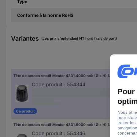
Type
Conforme à la norme RoHS
Variantes
(Les prix s'entendent HT hors frais de port)
Dia
Tête de bouton rotatif Mentor 4331.4000 noir (Ø x H) 14.5 mm x 14 mm 1 pc(s)
14.
Code produit :
554344
Ce produit
Tête de bouton rotatif Mentor 4331.6000 noir (Ø x H) 14.5 mm x 14 mm 1 pc(s)
14.
Code produit :
554346