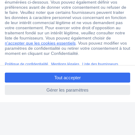
1 500 000 références
2500 marques
18 marques Conrad
Service après-vente
4 modes de livraison
ccp.user.init.failed.titl
Service Client
e
Ma commande
ccp.user.init.failed
Modes de paiement pour les professionnels
Modes de paiement pour les particuliers
Droits de rétraction & retours
FAQ
Modes de livraison