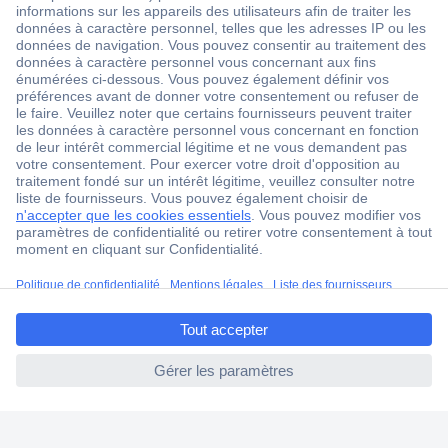
1 500 000 références
2500 marques
18 marques Conrad
Service après-vente
4 modes de livraison
Service Client
Ma commande
Modes de paiement pour les professionnels
ccp.user.init.failed.titl
Modes de paiement pour les particuliers
e
Droits de rétraction & retours
ccp.user.init.failed
FAQ
Modes de livraison
A propos de Conrad